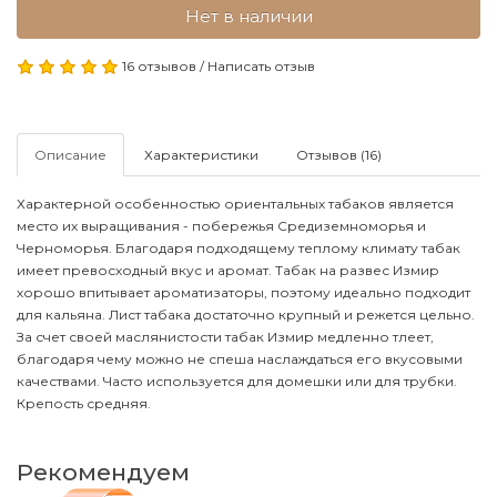
Нет в наличии
16 отзывов
/
Написать отзыв
Описание
Характеристики
Отзывов (16)
Характерной особенностью ориентальных табаков является
место их выращивания - побережья Средиземноморья и
Черноморья. Благодаря подходящему теплому климату табак
имеет превосходный вкус и аромат.
Табак на развес
Измир
хорошо впитывает ароматизаторы, поэтому идеально подходит
для кальяна. Лист табака достаточно крупный и режется цельно.
За счет своей маслянистости табак Измир медленно тлеет,
благодаря чему можно не спеша наслаждаться его вкусовыми
качествами. Часто используется для домешки или для трубки.
Крепость средняя.
Рекомендуем