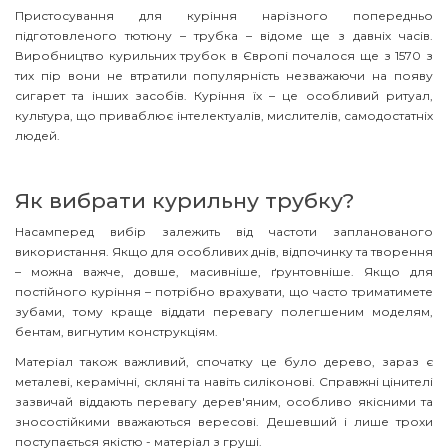
Пристосування для куріння нарізного попередньо
підготовленого тютюну – трубка – відоме ще з давніх часів.
Виробництво курильних трубок в Європі почалося ще з 1570 з
тих пір вони не втратили популярність незважаючи на появу
сигарет та інших засобів. Куріння їх – це особливий ритуал,
культура, що приваблює інтелектуалів, мислителів, самодостатніх
людей.
Як вибрати курильну трубку?
Насамперед вибір залежить від частоти запланованого
використання. Якщо для особливих днів, відпочинку та творення
– можна важче, довше, масивніше, ґрунтовніше. Якщо для
постійного куріння – потрібно врахувати, що часто триматимете
зубами, тому краще віддати перевагу полегшеним моделям,
бентам, вигнутим конструкціям.
Матеріал також важливий, спочатку це було дерево, зараз є
металеві, керамічні, скляні та навіть силіконові. Справжні цінителі
зазвичай віддають перевагу дерев'яним, особливо якісними та
зносостійкими вважаються вересові. Дешевший і лише трохи
поступається якістю - матеріал з груші.