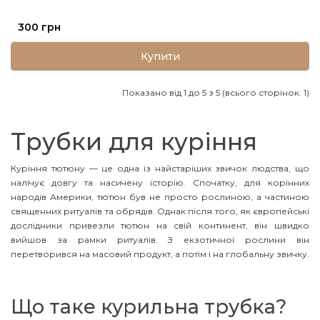
300 грн
Купити
Показано від 1 до 5 з 5 (всього сторінок: 1)
Трубки для куріння
Куріння тютюну — це одна із найстаріших звичок людства, що
налічує довгу та насичену історію. Спочатку, для корінних
народів Америки, тютюн був не просто рослиною, а частиною
священних ритуалів та обрядів. Однак після того, як європейські
дослідники привезли тютюн на свій континент, він швидко
вийшов за рамки ритуалів. З екзотичної рослини він
перетворився на масовий продукт, а потім і на глобальну звичку.
Що таке курильна трубка?