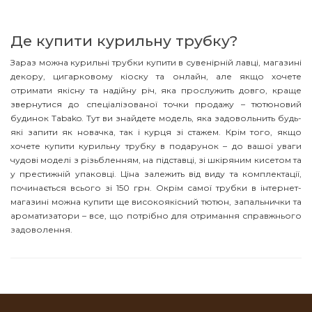
Де купити курильну трубку?
Зараз можна курильні трубки купити в сувенірній лавці, магазині
декору, цигарковому кіоску та онлайн, але якщо хочете
отримати якісну та надійну річ, яка прослужить довго, краще
звернутися до спеціалізованої точки продажу – тютюновий
будинок Tabako. Тут ви знайдете модель, яка задовольнить будь-
які запити як новачка, так і курця зі стажем. Крім того, якщо
хочете купити курильну трубку в подарунок – до вашої уваги
чудові моделі з різьбленням, на підставці, зі шкіряним кисетом та
у престижній упаковці. Ціна залежить від виду та комплектації,
починається всього зі 150 грн. Окрім самої трубки в інтернет-
магазині можна купити ще високоякісний тютюн, запальнички та
ароматизатори – все, що потрібно для отримання справжнього
задоволення.